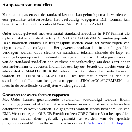
Aanpassen van modellen
Voor het aanpassen van de standaard lay-outs kan gebruik gemaakt worden van
een geschikte tekstverwerker. Het veelvuldig toegepaste RTF formaat kan
bewerkt worden met bijvoorbeeld Word, WordPerfect en AsToDate.
Order wordt geleverd met een aantal standaard modellen in RTF formaat die
tijdens installatie in de directory: \FINALACC\ALGEMEEN worden geplaatst.
Deze modellen kunnen als uitgangspunt dienen voor het vervaardigen van
eigen overzichten en lay-outs. Het gewenste resultaat kan in enkele gevallen
verkregen worden door slechts de standaard teksten alsmede de kop- en
voetregels qua opmaak en inhoud te wijzigen. Indien wordt uitgegaan van één
van de standaard modellen dan verdient het aanbeveling om deze eerst onder
een ander naam te bewaren. Indien het een lay-out betreft die slechts voor de
administratie
MAATCODE.ADM
relevant is, kan deze het beste bewaard
worden in: \FINALACC\MAATCODE. Het resultaat hiervan is dat alle
standaard modellen van het gekozen type in \FINALACC\ALGEMEEN niet
meer in de betreffende keuzelijsten worden getoond.
Geavanceerde overzichten en rapporten
Met Order kunnen geavanceerde overzichten vervaardigd worden. Hierin
kunnen gegevens uit alle beschikbare administraties en ook uit allerlei andere
databronnen verwerkt worden. De gegevens worden steeds benaderd via een
XML Webservice, een OLE DB Provider of een ODBC Driver. Voor het opstellen
van een model dient gebruik gemaakt te worden van de speciale
programmeertaal MDL welke wordt beschreven in de
AsToDate handleiding
.