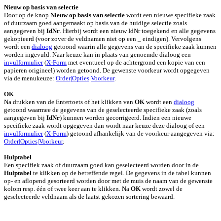
Nieuw op basis van selectie
Door op de knop
Nieuw op basis van selectie
wordt een nieuwe specifieke zaak
of duurzaam goed aangemaakt op basis van de huidige selectie zoals
aangegeven bij
IdNr
. Hierbij wordt een nieuw IdNr toegekend en alle gegevens
gekopieerd (voor zover de veldnamen niet op een _ eindigen). Vervolgens
wordt een
dialoog
getoond waarin alle gegevens van de specifieke zaak kunnen
worden ingevuld. Naar keuze kan in plaats van genoemde dialoog een
invulformulier
(
X-Form
met eventueel op de achtergrond een kopie van een
papieren origineel) worden getoond. De gewenste voorkeur wordt opgegeven
via de menukeuze:
Order|Opties|Voorkeur
.
OK
Na drukken van de Entertoets of het klikken van
OK
wordt een
dialoog
getoond waarmee de gegevens van de geselecteerde specifieke zaak (zoals
aangegeven bij
IdNr
) kunnen worden gecorrigeerd. Indien een nieuwe
specifieke zaak wordt opgegeven dan wordt naar keuze deze dialoog of een
invulformulier
(
X-Form
) getoond afhankelijk van de voorkeur aangegeven via:
Order|Opties|Voorkeur
.
Hulptabel
Een specifiek zaak of duurzaam goed kan geselecteerd worden door in de
Hulptabel
te klikken op de betreffende regel.
De gegevens in de tabel kunnen
op- en aflopend gesorteerd worden door met de muis de naam van de gewenste
kolom resp. één of twee keer aan te klikken. Na
OK
wordt zowel de
geselecteerde veldnaam als de laatst gekozen sortering bewaard.