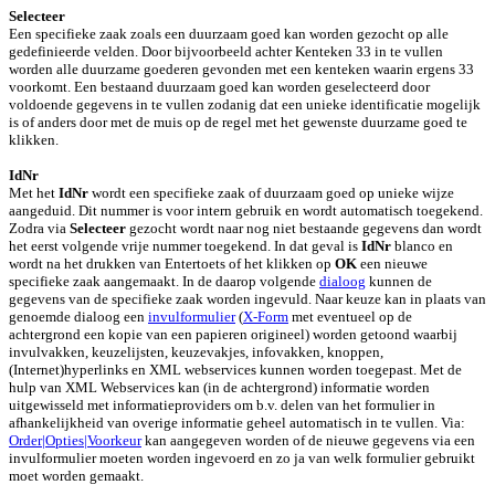
Selecteer
Een specifieke zaak zoals een duurzaam goed kan worden gezocht op alle
gedefinieerde velden. Door bijvoorbeeld achter Kenteken 33 in te vullen
worden alle duurzame goederen gevonden met een kenteken waarin ergens 33
voorkomt. Een bestaand duurzaam goed kan worden geselecteerd door
voldoende gegevens in te vullen zodanig dat een unieke identificatie mogelijk
is of anders door met de muis op de regel met het gewenste duurzame goed te
klikken.
IdNr
Met het
IdNr
wordt een specifieke zaak of duurzaam goed op unieke wijze
aangeduid. Dit nummer is voor intern gebruik en wordt automatisch toegekend.
Zodra via
Selecteer
gezocht wordt naar nog niet bestaande gegevens dan wordt
het eerst volgende vrije nummer toegekend. In dat geval is
IdNr
blanco en
wordt na het drukken van Entertoets of het klikken op
OK
een nieuwe
specifieke zaak aangemaakt. In de daarop volgende
dialoog
kunnen de
gegevens van de specifieke zaak worden ingevuld. Naar keuze kan in plaats van
genoemde dialoog een
invulformulier
(
X-Form
met eventueel op de
achtergrond een kopie van een papieren origineel) worden getoond waarbij
invulvakken, keuzelijsten, keuzevakjes, infovakken, knoppen,
(Internet)hyperlinks en XML webservices kunnen worden toegepast. Met de
hulp van XML Webservices kan (in de achtergrond) informatie worden
uitgewisseld met informatieproviders om b.v. delen van het formulier in
afhankelijkheid van overige informatie geheel automatisch in te vullen. Via:
Order|Opties|Voorkeur
kan aangegeven worden of de nieuwe gegevens via een
invulformulier moeten worden ingevoerd en zo ja van welk formulier gebruikt
moet worden gemaakt.