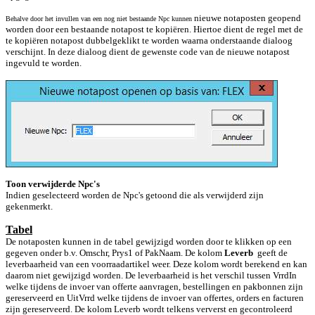
nieuwe notaposten geopend
Behalve door het invullen van een nog niet bestaande Npc kunnen
worden door een bestaande notapost te kopiëren. Hiertoe dient de regel met de
te kopiëren notapost dubbelgeklikt te worden waarna onderstaande dialoog
verschijnt. In deze dialoog dient de gewenste code van de nieuwe notapost
ingevuld te worde
n.
Toon verwijderde Npc's
Indien geselecteerd worden de Npc's getoond die als verwijderd zijn
gekenmerkt.
Tabel
De notaposten kunnen in de tabel gewijzigd worden door te klikken op een
gegeven onder b.v. Omschr, Prys1 of PakNaam. De kolom
Leverb
geeft de
leverbaarheid van een voorraadartikel weer. Deze kolom wordt berekend en kan
daarom niet gewijzigd worden. De leverbaarheid is het verschil tussen VrrdIn
welke tijdens de invoer van offerte aanvragen, bestellingen en pakbonnen zijn
gereserveerd en UitVrrd welke tijdens de invoer van offertes, orders en facturen
zijn gereserveerd. De kolom Leverb wordt telkens ververst en gecontroleerd