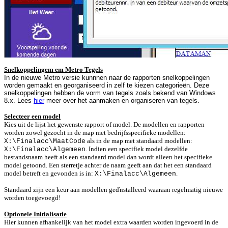
Snelkoppelingem em Metro Tegels
In de nieuwe
Metro versie kunnnen naar de rapporten snelkoppelingen
worden gemaakt en georganiseerd in zelf te kiezen categorieën. Deze
snelkoppelingen hebben de vorm van tegels zoals bekend van Windows
8.x. Lees
hier
meer over het aanmaken en organiseren van tegels.
Selecteer een model
Kies uit de lijst het gewenste rapport of model. De modellen en rapporten
worden
zowel
gezocht in de map
met bedrijfsspecifieke modellen
:
als in de map met standaard modellen:
X:\Finalacc\MaatCode
.
Indien een specifiek model dezelfde
X:\Finalacc\Algemeen
bestandsnaam heeft als een standaard model dan wordt alleen het specifieke
model getoond.
Een sterretje achter de naam geeft aan dat het een standaard
model betreft en gevonden is in:
.
X:\Finalacc\Algemeen
Standaard zijn
een keur aan modellen
geďnstalleerd
waaraan regelmatig nieuwe
worden toegevoegd!
Optionele Initialisatie
Hier kunnen afhankelijk van het model extra waarden worden ingevoerd in de