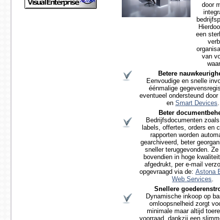
door 
integr
bedrijfs
Hierdoo
een ster
ver
organisa
van vo
waar
Betere nauwkeurigh
Eenvoudige en snelle inv
éénmalige gegevensregist
eventueel ondersteund door
en
Smart Devices
.
Beter documentbeh
Bedrijfsdocumenten zoals 
labels, offertes, orders en
rapporten worden autom
gearchiveerd, beter georgan
sneller teruggevonden. Z
bovendien in hoge kwalitei
afgedrukt,
per e-mail verz
opgevraagd via de:
Astona E
Web Services
.
Snellere goederenst
Dynamische inkoop op ba
omloopsnelheid zorgt vo
minimale maar altijd toer
voorraad, dankzij een slimm