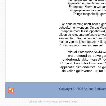
apparaten en machines vanu
Enterprise. Hiermee worden
mogelijkheden van het Int
Things toegankelijk gem
Elke onderneming heeft haar eige
behoeften en wensen. Omdat Visu
Enterprise modulair is opgebouwd,
alleen de relevante software te wo
aangeschaft. Wij helpen je graag bi
maken van de juiste keuze. Klik o
Producten
voor meer informatie!
Visual Enterprise V044 w
ondersteund op de volg
onderhoudstakken van Wind
Current Branch for Business 
applicatie blijft ondersteund 
de volledige levensduur, tot 
Copyright ©
2026 Astona Softwar
Created with
Astona
Visual Enterprise Portal.