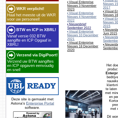
• Visual E
• Visual Enterprise
Nieuws 1
Nieuws 3 November
2017
WKR verplicht!
2023
• Visual E
• Visual Enterprise
Haal het meeste uit de WKR
Nieuws 16
Nieuws 4 November
• Visual E
voor uw personeel!
2022
Nieuws 30
• Nieuwsbrief
2015
September 2022
BTW en ICP in XBRL!
• Nieuwsbr
• Visual Enterprise
Juni 2015
Nieuws 10 December
Vanaf versie 032 BTW
• Nieuwsbr
2021
aangifte en ICP Opgaaf in
Septembe
• Visual Enterprise
XBRL!
• Nieuwsbr
Nieuws 18 December
Septembe
2020
Verzend via DigiPoort!
Verzend uw BTW aangiftes
Het doe
en ICP opgaven eenvoudig
produc
en snel!
Enterpr
bedrijv
nauwke
klantvr
te late
met min
en pe
Deze site is gemaakt met
Korto
Astona's
Enterprise Portal
pre
software.
met 
Dit wor