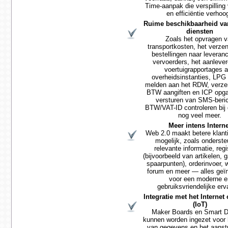
Time-aanpak die verspilling
en efficiëntie verhoog
Ruime beschikbaarheid va
diensten
Zoals het opvragen 
transportkosten, het verze
bestellingen naar leveranc
vervoerders, het aanleve
voertuigrapportages 
overheidsinstanties, LPG
melden aan het RDW, verz
BTW aangiften en ICP opga
versturen van SMS-beri
BTW/VAT-ID controleren bij
nog veel meer.
Meer intens Intern
Web 2.0 maakt betere klanti
mogelijk, zoals onderste
relevante informatie, regi
(bijvoorbeeld van artikelen, 
spaarpunten), orderinvoer,
forum en meer — alles geïn
voor een moderne e
gebruiksvriendelijke erv
Integratie met het Internet
(IoT)
Maker Boards en Smart 
kunnen worden ingezet voor
van gegevens en het aanst