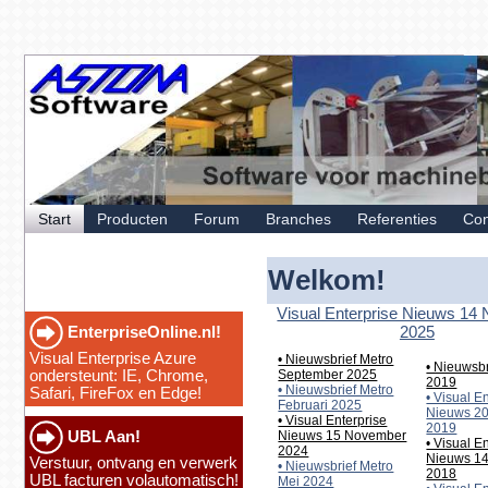
Start
Producten
Forum
Branches
Referenties
Con
Welkom!
Visual Enterprise Nieuws 14
2025
EnterpriseOnline.nl!
Visual Enterprise Azure
• Nieuwsbrief Metro
• Nieuwsbr
ondersteunt: IE, Chrome,
September 2025
2019
• Nieuwsbrief Metro
Safari, FireFox en Edge!
• Visual E
Februari 2025
Nieuws 2
• Visual Enterprise
2019
UBL Aan!
Nieuws 15 November
• Visual E
2024
Nieuws 1
Verstuur, ontvang en verwerk
• Nieuwsbrief Metro
2018
UBL facturen volautomatisch!
Mei 2024