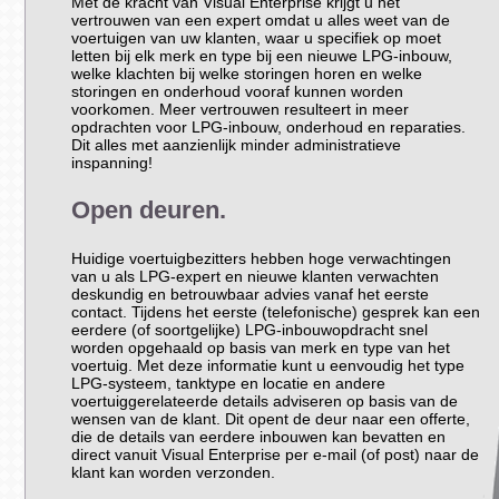
Met de kracht van Visual Enterprise krijgt u het
vertrouwen van een expert omdat u alles weet van de
voertuigen van uw klanten, waar u specifiek op moet
letten bij elk merk en type bij een nieuwe LPG-inbouw,
welke klachten bij welke storingen horen en welke
storingen en onderhoud vooraf kunnen worden
voorkomen. Meer vertrouwen resulteert in meer
opdrachten voor LPG-inbouw, onderhoud en reparaties.
Dit alles met aanzienlijk minder administratieve
inspanning!
Open deuren.
Huidige voertuigbezitters hebben hoge verwachtingen
van u als LPG-expert en nieuwe klanten verwachten
deskundig en betrouwbaar advies vanaf het eerste
contact. Tijdens het eerste (telefonische) gesprek kan een
eerdere (of soortgelijke) LPG-inbouwopdracht snel
worden opgehaald op basis van merk en type van het
voertuig. Met deze informatie kunt u eenvoudig het type
LPG-systeem, tanktype en locatie en andere
voertuiggerelateerde details adviseren op basis van de
wensen van de klant. Dit opent de deur naar een offerte,
die de details van eerdere inbouwen kan bevatten en
direct vanuit Visual Enterprise per e-mail (of post) naar de
klant kan worden verzonden.