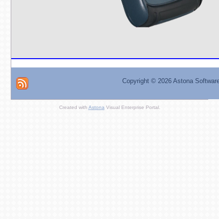
Copyright ©
2026 Astona Softwar
Created with
Astona
Visual Enterprise Portal.