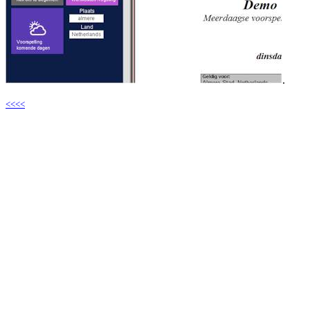
.
<<<<