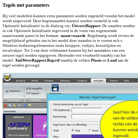
Tegels met parameters
Bij veel modellen kunnen extra parameters worden ingesteld voordat het model
wordt uitgevoerd. Deze beginwaarden kunnen worden vermeld in vak
'Optionele Initialisatie' in de dialoog via:
Úitvoer|Rapport
. De waarden worden
in vak 'Optionele Initialisatie ingevoerd in de vorm van zogenoemde
naam/waarde paren in het formaat:
naam=waarde
. Regelmatig wordt tevens de
mogelijkheid geboden om in het model deze waarden in te voeren m.b.v.
Windows bedieningselementen zoals knoppen, vinkjes, keuzelijsten en
invulvakjes. Tot 3 van deze veldnamen kunnen bij het aanmaken van een
nieuwe tegel worden opgegeven. Hieronder een voorbeeld waarbij van het
model:
XmlWeerRapport.Rap.rtf
waarbij de velden
Plaats
en
Land
aan de
tegel worden gevoegd.