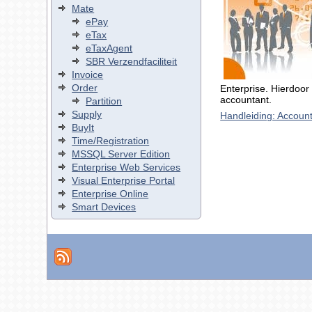
Mate
ePay
eTax
eTaxAgent
SBR Verzendfaciliteit
Invoice
Order
Enterprise. Hierdoor
accountant.
Partition
Supply
Handleiding: Accoun
BuyIt
Time/Registration
MSSQL Server Edition
Enterprise Web Services
Visual Enterprise Portal
Enterprise Online
Smart Devices