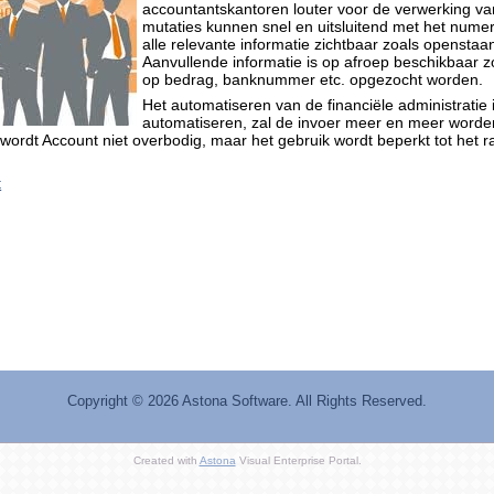
accountantskantoren louter voor de verwerking va
mutaties kunnen snel en uitsluitend met het numer
alle relevante informatie zichtbaar zoals opensta
Aanvullende informatie is op afroep beschikbaar 
op bedrag, banknummer etc. opgezocht worden.
Het automatiseren van de financiële administratie
automatiseren, zal de invoer meer en meer word
 wordt Account niet overbodig, maar het gebruik wordt beperkt tot het 
t
Copyright ©
2026 Astona Software
. All Rights Reserved.
Created with
Astona
Visual Enterprise Portal.