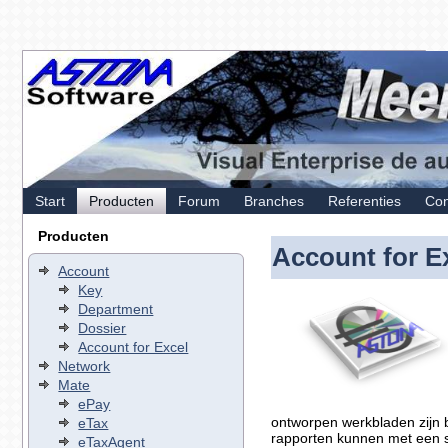
Start
Producten
Forum
Branches
Referenties
Con
Producten
Account for E
Account
Key
Department
Dossier
Account for Excel
Network
Mate
ePay
ontworpen werkbladen zijn b
eTax
rapporten kunnen met een 
eTaxAgent