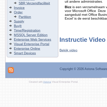
uit andere administraties.
SBR Verzendfaciliteit
Bizz
is een verzamelnaam v
Invoice
voor Microsoft Office Deze
Order
aangeduid met Office Busine
Partition
Excel’ is de eerst beschikba
Supply
BuyIt
Time/Registration
MSSQL Server Edition
Instructie Video
Enterprise Web Services
Visual Enterprise Portal
Enterprise Online
Bekijk video
Smart Devices
Copyright ©
2026 Astona Softwar
Created with
Astona
Visual Enterprise Portal.