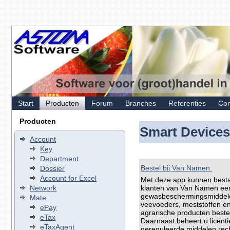
Start
Producten
Forum
Branches
Referenties
Con
Producten
Smart Device
Account
Key
Department
Bestel bij Van Namen.
Dossier
Account for Excel
Met deze app kunnen best
Network
klanten van Van Namen ee
gewasbeschermingsmiddel
Mate
veevoeders, meststoffen e
ePay
agrarische producten beste
eTax
Daarnaast beheert u licenti
eTaxAgent
gereguleerde middelen rec