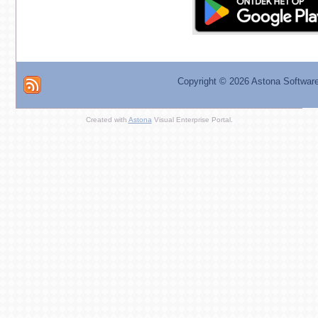
Copyright ©
2026 Astona Softwar
Created with
Astona
Visual Enterprise Portal.