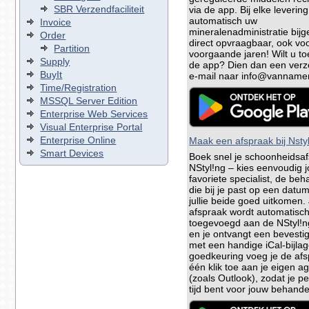
SBR Verzendfaciliteit
via de app. Bij elke leverin
automatisch uw
Invoice
mineralenadministratie bi
Order
direct opvraagbaar, ook vo
Partition
voorgaande jaren! Wilt u to
Supply
de app? Dien dan een verzo
BuyIt
e-mail naar info@vannamen
Time/Registration
MSSQL Server Edition
Enterprise Web Services
Visual Enterprise Portal
Enterprise Online
Maak een afspraak bij Nstyl
Smart Devices
Boek snel je schoonheidsaf
NStyl!ng – kies eenvoudig 
favoriete specialist, de beh
die bij je past op een datum
jullie beide goed uitkomen.
afspraak wordt automatisc
toegevoegd aan de NStyl!
en je ontvangt een bevesti
met een handige iCal-bijla
goedkeuring voeg je de af
één klik toe aan je eigen 
(zoals Outlook), zodat je pe
tijd bent voor jouw behande