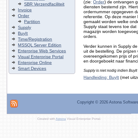
(zie:
Order
) de ontvangen g
SBR Verzendfaciliteit
diensten bestemd zijn. Hiert
Invoice
ordernummer opgegeven dat 
Order
referentie. Op deze manier 
Partition
gemaakt worden welke onde
Supply staat tevens toe da
Supply
magazijn worden toegevoeg
BuyIt
orders.
Time/Registration
MSSQL Server Edition
Verder kunnen in Supply de
Enterprise Web Services
uit de bestelling. De prijz
overeengekomen prijs of pr
Visual Enterprise Portal
en doorgeboekt naar financi
Enterprise Online
Smart Devices
Supply is niet nodig indien BuyIt 
Handleiding: BuyIt
(met uitz
Copyright ©
2026 Astona Softwar
Created with
Astona
Visual Enterprise Portal.