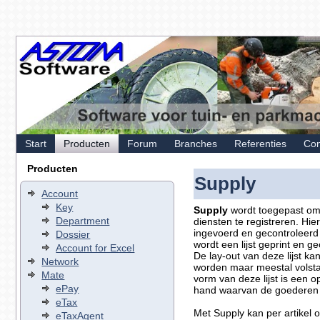
Start
Producten
Forum
Branches
Referenties
Con
Producten
Supply
Account
Key
Supply
wordt toegepast om
Department
diensten te registreren. Hier
ingevoerd en gecontroleerd 
Dossier
wordt een lijst geprint en 
Account for Excel
De lay-out van deze lijst k
Network
worden maar meestal volsta
Mate
vorm van deze lijst is een o
ePay
hand waarvan de goederen
eTax
Met Supply kan per artikel 
eTaxAgent