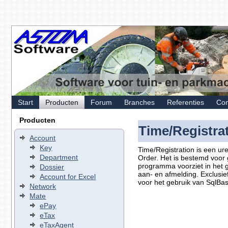
Start
Producten
Forum
Branches
Referenties
Con
Producten
Time/Registra
Account
Key
Time/Registration is een u
Department
Order. Het is bestemd voor
programma voorziet in het 
Dossier
aan- en afmelding. Exclusief
Account for Excel
voor het gebruik van SqlBa
Network
Mate
ePay
eTax
eTaxAgent