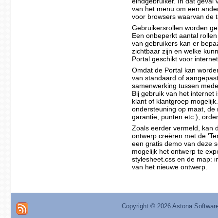
eindgebruiker. In dat geval 
van het menu om een andere 
voor browsers waarvan de t
Gebruikersrollen worden geb
Een onbeperkt aantal rolle
van gebruikers kan er bep
zichtbaar zijn en welke kun
Portal geschikt voor internet
Omdat de Portal kan worden
van standaard of aangepast
samenwerking tussen medew
Bij gebruik van het internet
klant of klantgroep mogelijk
ondersteuning op maat, de mo
garantie, punten etc.), orde
Zoals eerder vermeld, kan 
ontwerp creëren met de 'Tem
een gratis demo van deze 
mogelijk het ontwerp te ex
stylesheet.css en de map: 
van het nieuwe ontwerp.
Copyright ©
2026 Astona Softwar