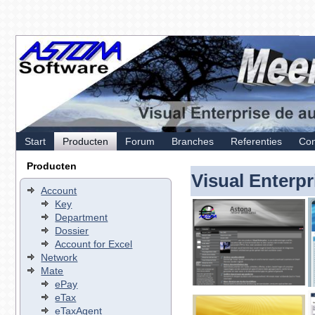
Start
Producten
Forum
Branches
Referenties
Con
Producten
Visual Enterpr
Account
Key
Department
Dossier
Account for Excel
Network
Mate
ePay
eTax
eTaxAgent