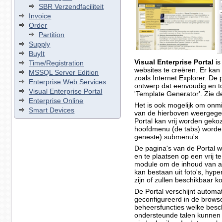
SBR Verzendfaciliteit
Invoice
Order
Partition
Supply
BuyIt
Visual Enterprise Portal
is
Time/Registration
websites te creëren. Er ka
MSSQL Server Edition
zoals Internet Explorer. De 
Enterprise Web Services
ontwerp dat eenvoudig en t
Visual Enterprise Portal
'Template Generator'. Zie de
Enterprise Online
Het is ook mogelijk om onmid
Smart Devices
van de hierboven weergege
Portal kan vrij worden geko
hoofdmenu (de tabs) worden
geneste) submenu's.
De pagina's van de Portal 
en te plaatsen op een vrij te
module om de inhoud van ar
kan bestaan uit foto's, hype
zijn of zullen beschikbaar 
De Portal verschijnt automat
geconfigureerd in de browse
beheersfuncties welke besc
ondersteunde talen kunnen